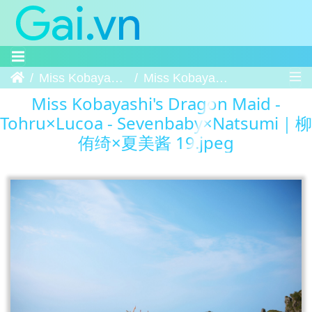
Trang chủ
Miss Kobayashi's Dragon Maid - Tohru×Lucoa - Sevenbaby×Natsumi｜柳侑绮×夏美酱
Miss Kobayashi's Dragon Maid - Tohru×Lucoa - Sevenbaby×Natsumi｜柳侑绮×夏美酱 19
Miss Kobayashi's Dragon Maid -
Tohru×Lucoa - Sevenbaby×Natsumi｜柳
侑绮×夏美酱 19.jpeg