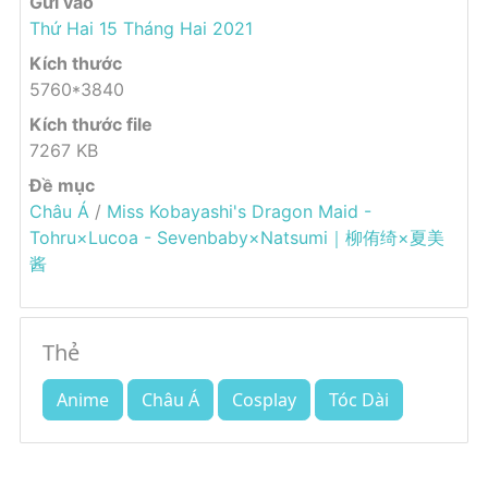
Gửi vào
Thứ Hai 15 Tháng Hai 2021
Kích thước
5760*3840
Kích thước file
7267 KB
Đề mục
Châu Á
/
Miss Kobayashi's Dragon Maid -
Tohru×Lucoa - Sevenbaby×Natsumi｜柳侑绮×夏美
酱
Thẻ
Anime
Châu Á
Cosplay
Tóc Dài