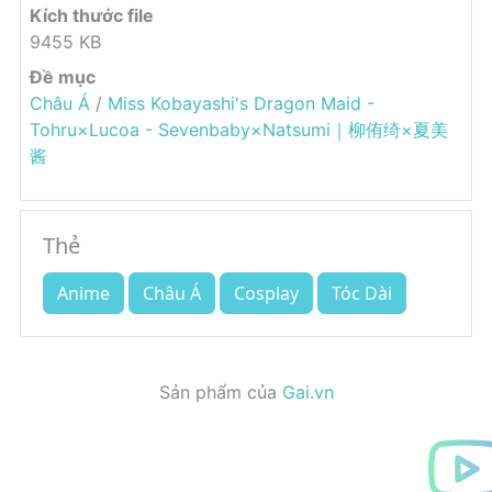
Kích thước file
9455 KB
Đề mục
Châu Á
/
Miss Kobayashi's Dragon Maid -
Tohru×Lucoa - Sevenbaby×Natsumi｜柳侑绮×夏美
酱
Thẻ
Anime
Châu Á
Cosplay
Tóc Dài
Sản phẩm của
Gai.vn