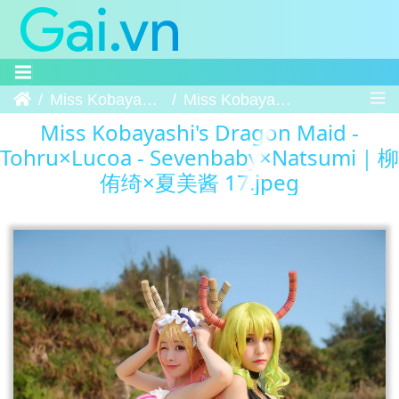
Trang chủ
Miss Kobayashi's Dragon Maid - Tohru×Lucoa - Sevenbaby×Natsumi｜柳侑绮×夏美酱
Miss Kobayashi's Dragon Maid - Tohru×Lucoa - Sevenbaby×Natsumi｜柳侑绮×夏美酱 17
Miss Kobayashi's Dragon Maid -
Tohru×Lucoa - Sevenbaby×Natsumi｜柳
侑绮×夏美酱 17.jpeg