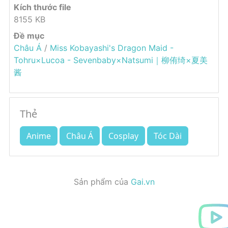
Kích thước file
8155 KB
Đề mục
Châu Á
/
Miss Kobayashi's Dragon Maid -
Tohru×Lucoa - Sevenbaby×Natsumi｜柳侑绮×夏美
酱
Thẻ
Anime
Châu Á
Cosplay
Tóc Dài
Sản phẩm của
Gai.vn