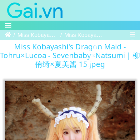
Trang chủ
Miss Kobayashi's Dragon Maid - Tohru×Lucoa - Sevenbaby×Natsumi｜柳侑绮×夏美酱
Miss Kobayashi's Dragon Maid - Tohru×Lucoa - Sevenbaby×Natsumi｜柳侑绮×夏美酱 15
Miss Kobayashi's Dragon Maid -
Tohru×Lucoa - Sevenbaby×Natsumi｜柳
侑绮×夏美酱 15.jpeg