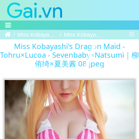
Trang chủ
Miss Kobayashi's Dragon Maid - Tohru×Lucoa - Sevenbaby×Natsumi｜柳侑绮×夏美酱
Miss Kobayashi's Dragon Maid - Tohru×Lucoa - Sevenbaby×Natsumi｜柳侑绮×夏美酱 08
Miss Kobayashi's Dragon Maid -
Tohru×Lucoa - Sevenbaby×Natsumi｜柳
侑绮×夏美酱 08.jpeg