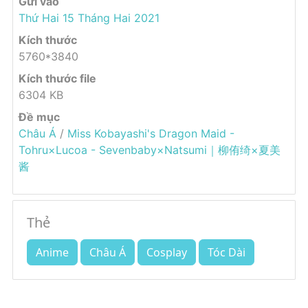
Gửi vào
Thứ Hai 15 Tháng Hai 2021
Kích thước
5760*3840
Kích thước file
6304 KB
Đề mục
Châu Á
/
Miss Kobayashi's Dragon Maid -
Tohru×Lucoa - Sevenbaby×Natsumi｜柳侑绮×夏美
酱
Thẻ
Anime
Châu Á
Cosplay
Tóc Dài