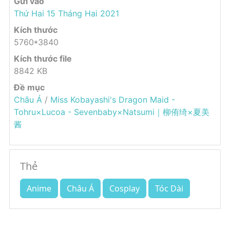
Gửi vào
Thứ Hai 15 Tháng Hai 2021
Kích thước
5760*3840
Kích thước file
8842 KB
Đề mục
Châu Á
/
Miss Kobayashi's Dragon Maid -
Tohru×Lucoa - Sevenbaby×Natsumi｜柳侑绮×夏美
酱
Thẻ
Anime
Châu Á
Cosplay
Tóc Dài