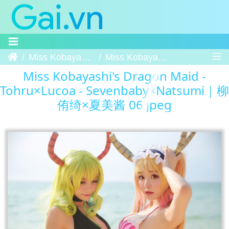
Trang chủ
Miss Kobayashi's Dragon Maid - Tohru×Lucoa - Sevenbaby×Natsumi｜柳侑绮×夏美酱
Miss Kobayashi's Dragon Maid - Tohru×Lucoa - Sevenbaby×Natsumi｜柳侑绮×夏美酱 06
Miss Kobayashi's Dragon Maid -
Tohru×Lucoa - Sevenbaby×Natsumi｜柳
侑绮×夏美酱 06.jpeg