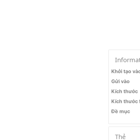
Informa
Khởi tạo và
Gửi vào
Kích thước
Kích thước f
Đề mục
Thẻ