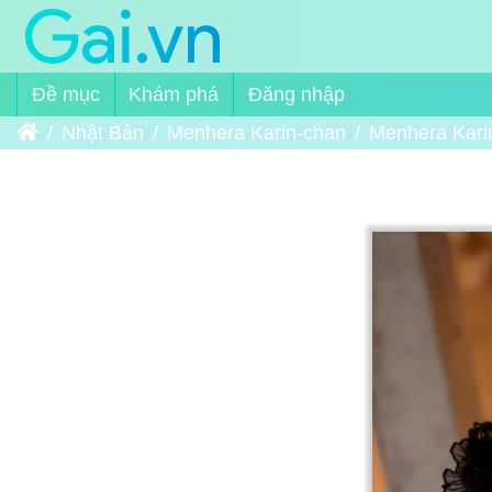
Đề mục
Khám phá
Đăng nhập
Trang chủ
Nhật Bản
Menhera Karin-chan
Menhera Kari