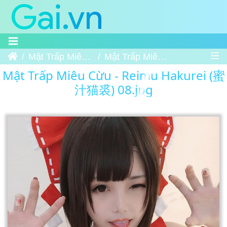
Trang chủ
Mật Trấp Miêu Cừu - Reimu Hakurei (蜜汁猫裘)
Mật Trấp Miêu Cừu - Reimu Hakurei (蜜汁猫裘) 08
Mật Trấp Miêu Cừu - Reimu Hakurei (蜜
汁猫裘) 08.jpg