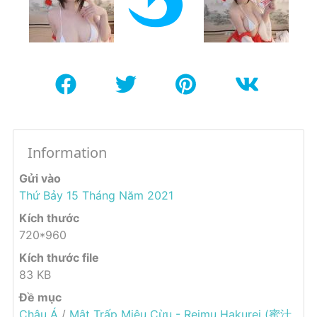
Information
Gửi vào
Thứ Bảy 15 Tháng Năm 2021
Kích thước
720*960
Kích thước file
83 KB
Đề mục
Châu Á
/
Mật Trấp Miêu Cừu - Reimu Hakurei (蜜汁