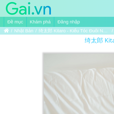
Đề mục
Khám phá
Đăng nhập
Trang chủ
Nhật Bản
绮太郎 Kitaro - Kiểu Tóc Đuôi Ngựa 1 Phía - 半袖双马尾
绮太郎 Kitar