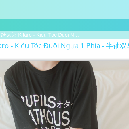
绮太郎 Kitaro - Kiểu Tóc Đuôi Ngựa 1 Phía - 半袖双马尾 06
o - Kiểu Tóc Đuôi Ngựa 1 Phía - 半袖