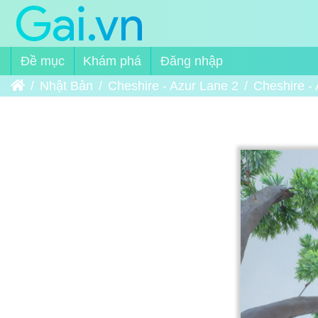
Đề mục
Khám phá
Đăng nhập
Trang chủ
Nhật Bản
Cheshire - Azur Lane 2
Cheshire -