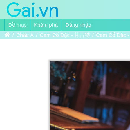
Đề mục
Khám phá
Đăng nhập
Trang chủ
Châu Á
Cam Cổ Đặc - 甘古特
Cam Cổ Đặc 