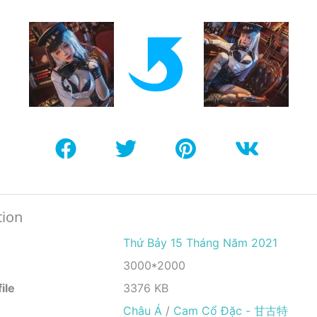
tion
Thứ Bảy 15 Tháng Năm 2021
3000*2000
ile
3376 KB
Châu Á
/
Cam Cổ Đặc - 甘古特