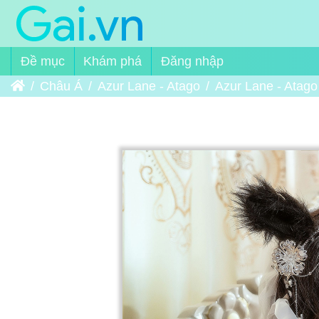
Đề mục
Khám phá
Đăng nhập
Trang chủ
Châu Á
Azur Lane - Atago
Azur Lane - Atago