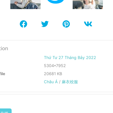
tion
Thứ Tư 27 Tháng Bảy 2022
5304*7952
ile
20681 KB
Châu Á
/
麻衣校服