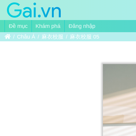
Đề mục
Khám phá
Đăng nhập
Trang chủ
Châu Á
麻衣校服
麻衣校服 05