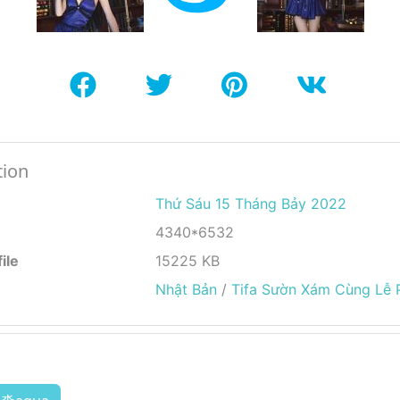
tion
Thứ Sáu 15 Tháng Bảy 2022
4340*6532
ile
15225 KB
Nhật Bản
/
Tifa Sườn Xám Cùng Lễ 