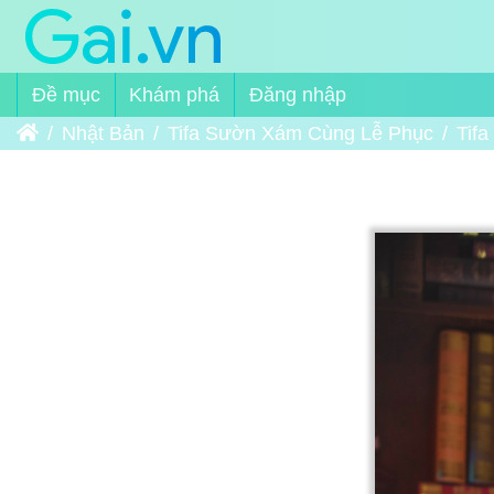
Đề mục
Khám phá
Đăng nhập
Trang chủ
Nhật Bản
Tifa Sườn Xám Cùng Lễ Phục
Tif