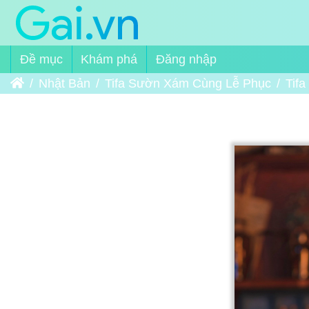
Đề mục
Khám phá
Đăng nhập
Trang chủ
Nhật Bản
Tifa Sườn Xám Cùng Lễ Phục
Tif