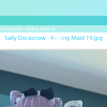
ly Dorasnow - Keqing Maid 19
Sally Dorasnow - Keqing Maid 19.jpg