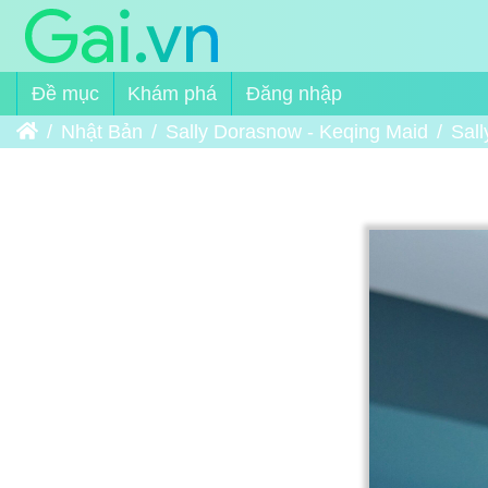
Đề mục
Khám phá
Đăng nhập
Trang chủ
Nhật Bản
Sally Dorasnow - Keqing Maid
Sal