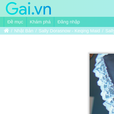
Đề mục
Khám phá
Đăng nhập
Trang chủ
Nhật Bản
Sally Dorasnow - Keqing Maid
Sal