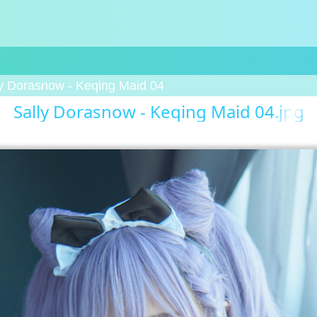
ly Dorasnow - Keqing Maid 04
Sally Dorasnow - Keqing Maid 04.jpg