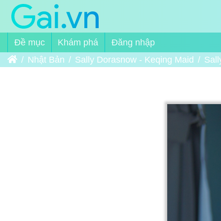
Đề mục
Khám phá
Đăng nhập
Trang chủ
Nhật Bản
Sally Dorasnow - Keqing Maid
Sal