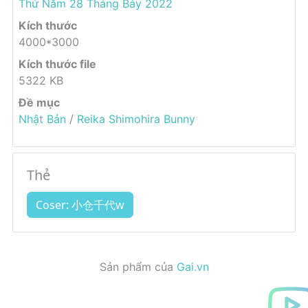
Thứ Năm 28 Tháng Bảy 2022
Kích thước
4000*3000
Kích thước file
5322 KB
Đề mục
Nhật Bản
/
Reika Shimohira Bunny
Thẻ
Coser: 小仓千代w
Sản phẩm của
Gai.vn