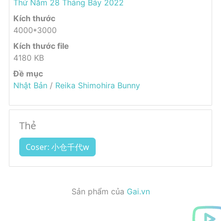
Thứ Năm 28 Tháng Bảy 2022
Kích thước
4000*3000
Kích thước file
4180 KB
Đề mục
Nhật Bản
/
Reika Shimohira Bunny
Thẻ
Coser: 小仓千代w
Sản phẩm của
Gai.vn