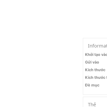
Informa
Khởi tạo và
Gửi vào
Kích thước
Kích thước f
Đề mục
Thẻ