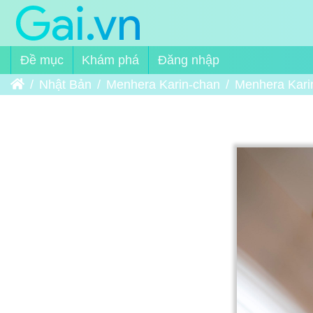
Đề mục
Khám phá
Đăng nhập
Trang chủ
Nhật Bản
Menhera Karin-chan
Menhera Kari