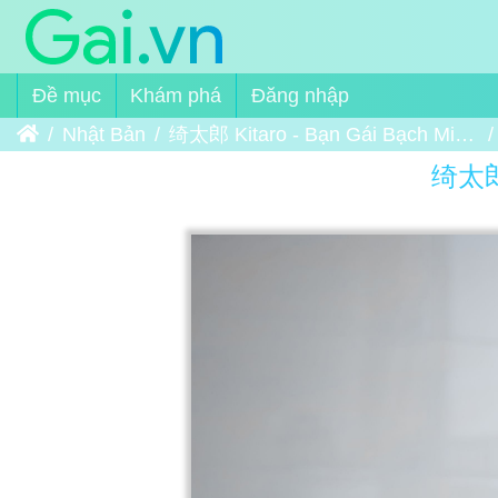
Đề mục
Khám phá
Đăng nhập
Trang chủ
Nhật Bản
绮太郎 Kitaro - Bạn Gái Bạch Miêu - 白喵女友
绮太郎 