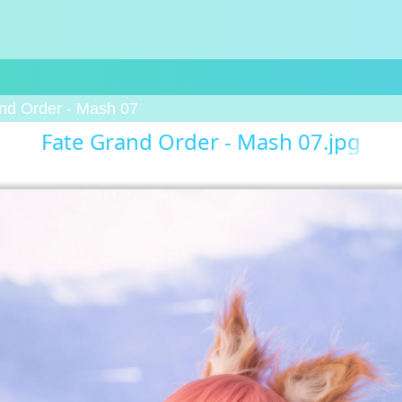
nd Order - Mash 07
Fate Grand Order - Mash 07.jpg