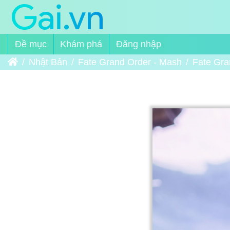
Đề mục
Khám phá
Đăng nhập
Trang chủ
Nhật Bản
Fate Grand Order - Mash
Fate Gra