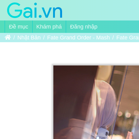
Đề mục
Khám phá
Đăng nhập
Trang chủ
Nhật Bản
Fate Grand Order - Mash
Fate Gra