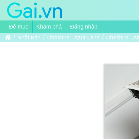
Đề mục
Khám phá
Đăng nhập
Trang chủ
Nhật Bản
Cheshire - Azur Lane
Cheshire - A