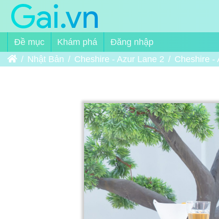
Đề mục
Khám phá
Đăng nhập
Trang chủ
Nhật Bản
Cheshire - Azur Lane 2
Cheshire -