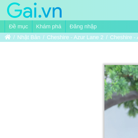
Đề mục
Khám phá
Đăng nhập
Trang chủ
Nhật Bản
Cheshire - Azur Lane 2
Cheshire -