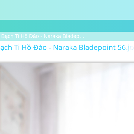
Bạch Ti Hồ Đào - Naraka Bladepoint 56
ạch Ti Hồ Đào - Naraka Bladepoint 56.j