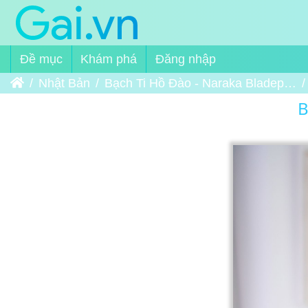
Đề mục
Khám phá
Đăng nhập
Trang chủ
Nhật Bản
Bạch Ti Hồ Đào - Naraka Bladepoint
B