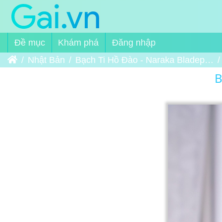
Đề mục
Khám phá
Đăng nhập
Trang chủ
Nhật Bản
Bạch Ti Hồ Đào - Naraka Bladepoint
B