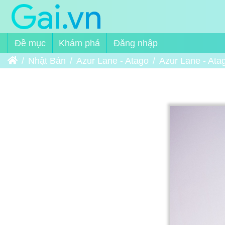
Đề mục
Khám phá
Đăng nhập
Trang chủ
Nhật Bản
Azur Lane - Atago
Azur Lane - Ata