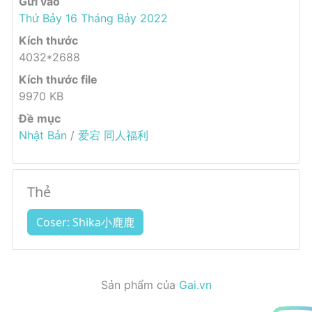
Gửi vào
Thứ Bảy 16 Tháng Bảy 2022
Kích thước
4032*2688
Kích thước file
9970 KB
Đề mục
Nhật Bản
/
爱宕 同人福利
Thẻ
Coser: Shika小鹿鹿
Sản phẩm của
Gai.vn