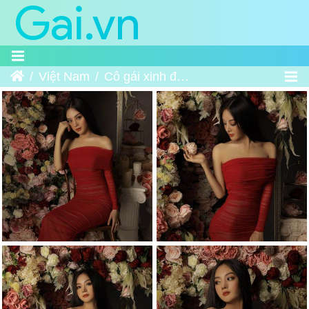
Home
Việt Nam
Cô gái xinh đẹp và Hoa