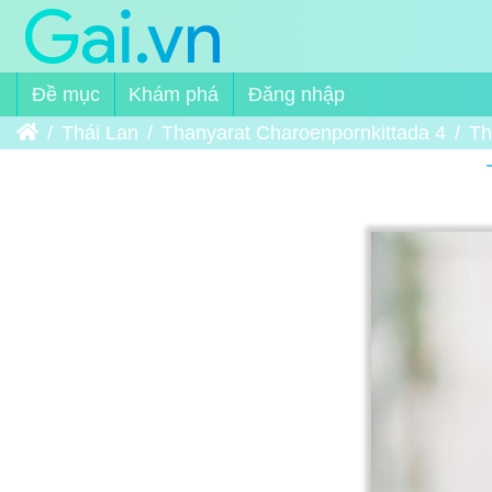
Đề mục
Khám phá
Đăng nhập
Trang chủ
Thái Lan
Thanyarat Charoenpornkittada 4
Th