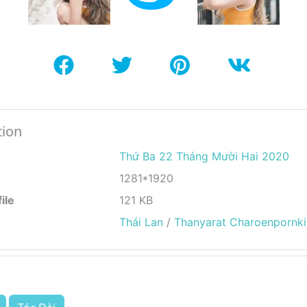
tion
Thứ Ba 22 Tháng Mười Hai 2020
1281*1920
ile
121 KB
Thái Lan
/
Thanyarat Charoenpornki