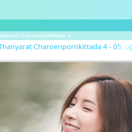
anyarat Charoenpornkittada 4 - 05
Thanyarat Charoenpornkittada 4 - 05.jp