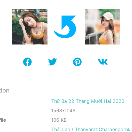
tion
Thứ Ba 22 Tháng Mười Hai 2020
1568*1046
ile
106 KB
Thái Lan
/
Thanyarat Charoenpornki