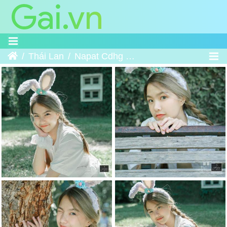
Trang chủ
Thái Lan
Napat Cdhg Gam Bunny Girl