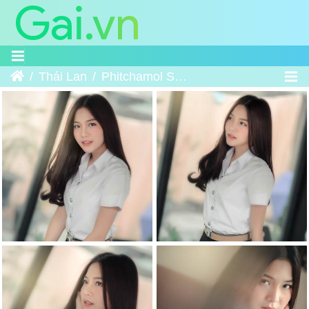
Trang chủ
Thái Lan
Phitchamol Srijantanet Good Morning Teacher