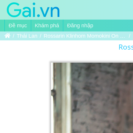
Đề mục
Khám phá
Đăng nhập
Trang chủ
Thái Lan
Rossarin Klinhom Momokini On The Bed
Ross