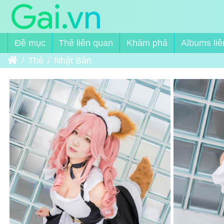
Đề mục
Thẻ liên quan
Khám phá
Albums liê
Trang chủ
Thẻ
Nhật Bản