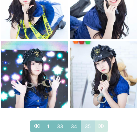
1
33
34
35