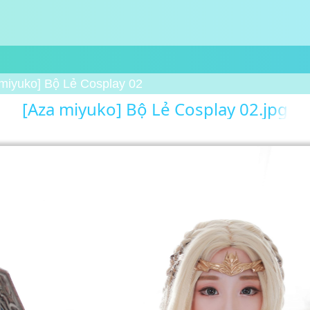
miyuko] Bộ Lẻ Cosplay 02
[Aza miyuko] Bộ Lẻ Cosplay 02.jpg