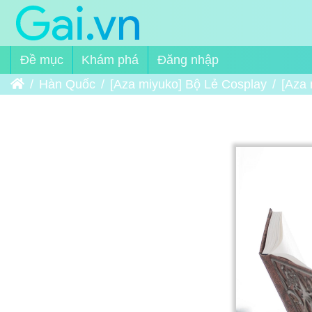
Đề mục
Khám phá
Đăng nhập
Trang chủ
Hàn Quốc
[Aza miyuko] Bộ Lẻ Cosplay
[Aza 