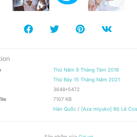
tion
o
Thứ Năm 9 Tháng Tám 2018
Thứ Bảy 15 Tháng Năm 2021
3648*5472
ile
7107 KB
Hàn Quốc
/
[Aza miyuko] Bộ Lẻ Cos
Sản phẩm của
Gai.vn