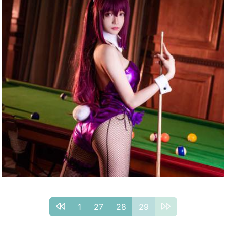
1
27
28
29