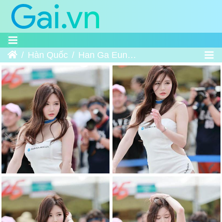
Trang chủ
Hàn Quốc
Han Ga Eun｜한가은 - CJ Superrace Championship