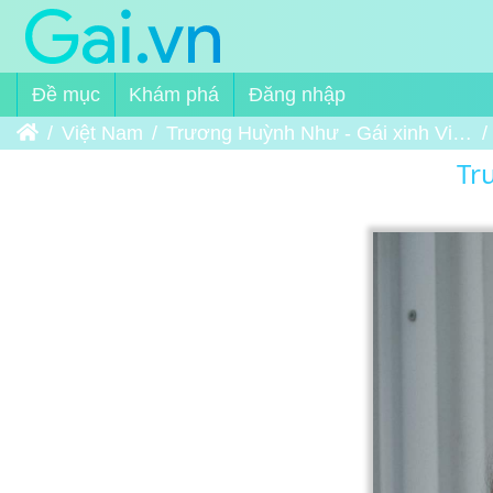
Đề mục
Khám phá
Đăng nhập
Trang chủ
Việt Nam
Trương Huỳnh Như - Gái xinh Việt Nam
Tr