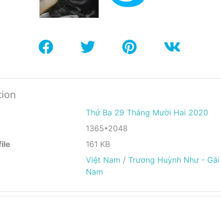
tion
Thứ Ba 29 Tháng Mười Hai 2020
1365*2048
ile
161 KB
Việt Nam
/
Trương Huỳnh Như - Gái 
Nam