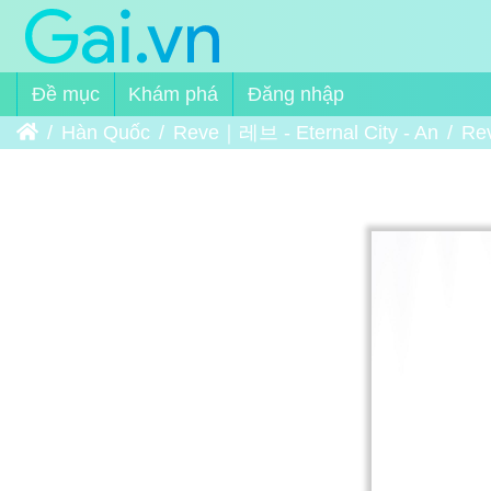
Đề mục
Khám phá
Đăng nhập
Trang chủ
Hàn Quốc
Reve｜레브 - Eternal City - An
Rev