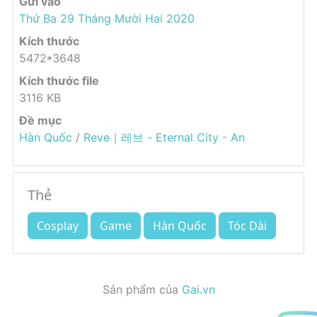
Gửi vào
Thứ Ba 29 Tháng Mười Hai 2020
Kích thước
5472*3648
Kích thước file
3116 KB
Đề mục
Hàn Quốc
/
Reve｜레브 - Eternal City - An
Thẻ
Cosplay
Game
Hàn Quốc
Tóc Dài
Sản phẩm của
Gai.vn