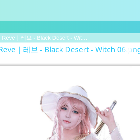
Reve｜레브 - Black Desert - Witch 06
Reve｜레브 - Black Desert - Witch 06.pn