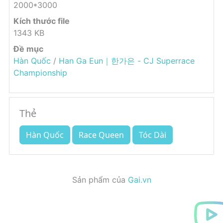
2000*3000
Kích thước file
1343 KB
Đề mục
Hàn Quốc
/
Han Ga Eun｜한가은 - CJ Superrace
Championship
Thẻ
Hàn Quốc
Race Queen
Tóc Dài
Sản phẩm của
Gai.vn