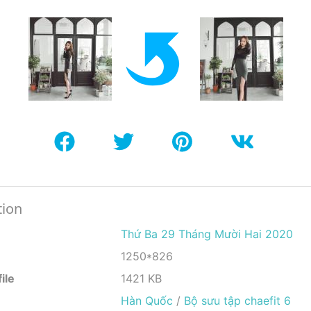
tion
Thứ Ba 29 Tháng Mười Hai 2020
1250*826
ile
1421 KB
Hàn Quốc
/
Bộ sưu tập chaefit 6