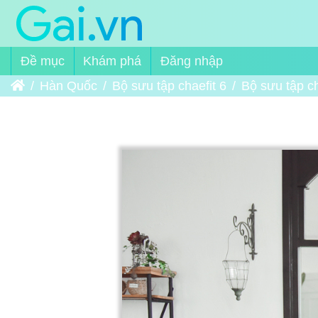
Đề mục
Khám phá
Đăng nhập
Trang chủ
Hàn Quốc
Bộ sưu tập chaefit 6
Bộ sưu tập ch