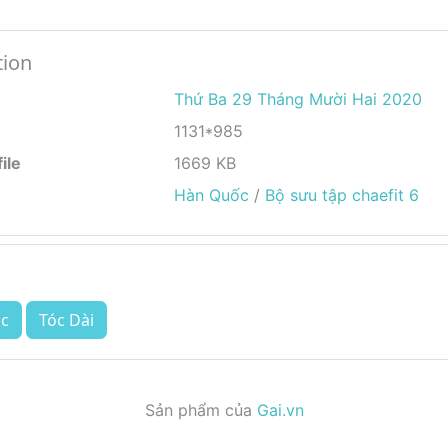
tion
Thứ Ba 29 Tháng Mười Hai 2020
1131*985
ile
1669 KB
Hàn Quốc
/
Bộ sưu tập chaefit 6
c
Tóc Dài
Sản phẩm của
Gai.vn