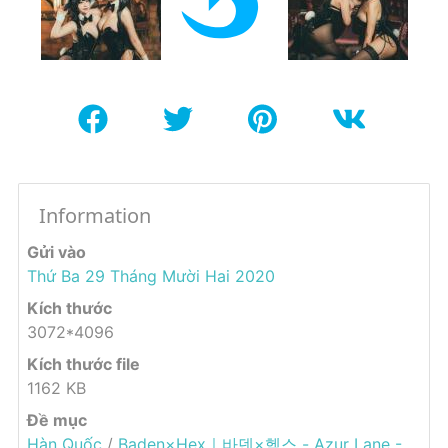
Information
Gửi vào
Thứ Ba 29 Tháng Mười Hai 2020
Kích thước
3072*4096
Kích thước file
1162 KB
Đề mục
Hàn Quốc
/
Baden×Hex｜바덴×헥스 - Azur Lane -