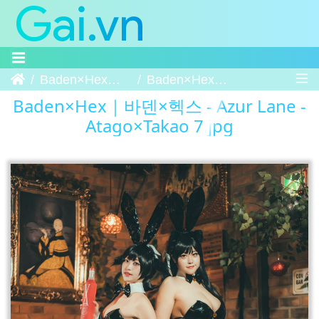
Trang chủ
Baden×Hex｜바덴×헥스 - Azur Lane - Atago×Takao
Baden×Hex｜바덴×헥스 - Azur Lane - Atago×Takao 7
Baden×Hex｜바덴×헥스 - Azur Lane -
Atago×Takao 7.jpg