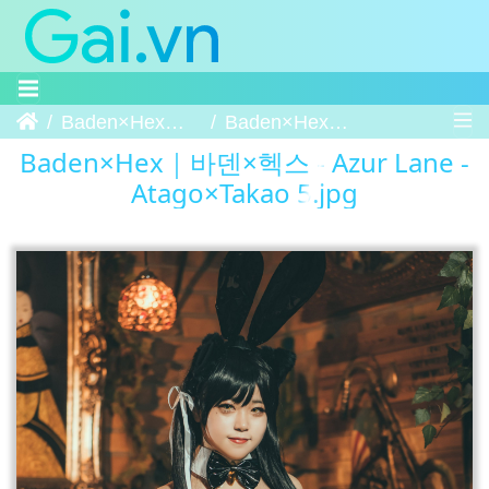
Trang chủ
Baden×Hex｜바덴×헥스 - Azur Lane - Atago×Takao
Baden×Hex｜바덴×헥스 - Azur Lane - Atago×Takao 5
Baden×Hex｜바덴×헥스 - Azur Lane -
Atago×Takao 5.jpg