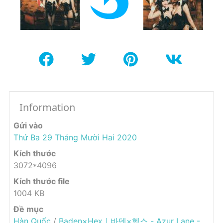
Information
Gửi vào
Thứ Ba 29 Tháng Mười Hai 2020
Kích thước
3072*4096
Kích thước file
1004 KB
Đề mục
Hàn Quốc
/
Baden×Hex｜바덴×헥스 - Azur Lane -